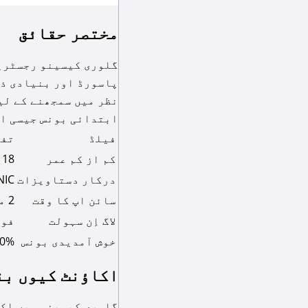
مختصر حقائق
گلوری کیسینو رجسٹریش
پاسورڈ اور بنیادی ذا
نظر میں سمجھنے کے لی
ابتدائی بونس جیسی اہ
فیلڈ
تفص
کم از کم عمر
18 سال یا اس سے زائد
درکار دستاویزات
CNIC / پا
سائن اپ کا وقت
2 منٹ سے کم
لاگ اِن سہولت
فون
خوش آمدیدی بونس
100% تک 
اکاؤنٹ کیوں بن
گلوری کیسینو میں اکا