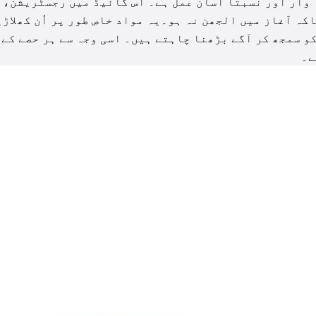
وار اور نسبتاً آسان عمل ہے۔ اس گائیڈ میں رجسٹریشن،
کہ آغاز میں الجھن نہ ہو۔یہ مواد خاص طور پر اُن کھلاڑ
و سمجھ کر آگے بڑھنا چاہتے ہیں۔ اسی وجہ سے ہر حصے کے