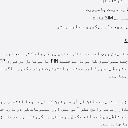
م 18 سال
رٹ
ی SIM کارڈ
اری، مگر ریکوری کے لیے بہتر
ڈ
ٹریشن ویب اور موبائل دونوں پر کی جا سکتی ہے، اور دو
مضبوط پاسورڈ اور مستحکم انٹرنیٹ تیار رکھیں۔ اگر آپ
ہتا ہے۔
زر کے ذریعے سائن اپ اُن صارفین کے لیے اچھا انتخاب ہو
لڈز زیادہ واضح نظر آتی ہیں اور معلومات کی دوبارہ جا
کم غلطیوں کے ساتھ مکمل ہو سکتی ہے کیونکہ ہر مرحلہ ز
ا جاتا ہے۔