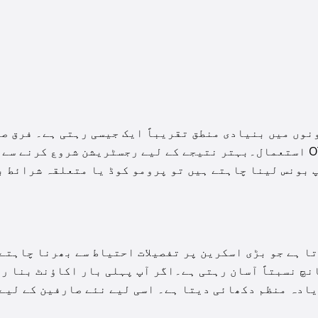
نوں میں بنیادی منطق تقریباً ایک جیسی رہتی ہے۔ فرق ص
انٹرفیس، رفتار اور چند سہولتوں کا ہوتا ہے جیسے PIN یا موبائل پر فوری OTP استعمال۔بہتر نتیجے کے لیے رجسٹریشن شروع کرنے سے
 بونس لینا چاہتے ہیں تو پرومو کوڈ یا متعلقہ شرائط ب
تا ہے جو بڑی اسکرین پر تفصیلات احتیاط سے بھرنا چاہتے
نچ نسبتاً آسان رہتی ہے۔اگر آپ پہلی بار اکاؤنٹ بنا ر
یادہ منظم دکھائی دیتا ہے۔ اسی لیے نئے صارفین کے لیے 