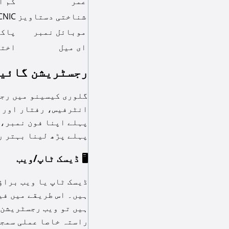
عمر
کم از ک
شناختی دستاویز
CNIC یا درست پاسپو
موبائل نمبر
پاکستان
ای میل
اختی
رجسٹریشن گائی
گلوری کیسینو میں رجس
پہلے اپنا فون نمبر، 
پہلے پڑھ لینا بہتر ر
🖥️ ڈیسک ٹاپ/ویب
ڈیسک ٹاپ یا ویب براؤ
ہیں۔ اس طریقے میں فی
ہیں تو ویب رجسٹریشن 
راستہ خاصا عملی سمجھ