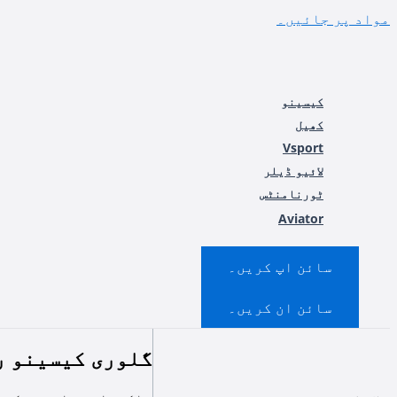
مواد پر جائیں۔
کیسینو
کھیل
Vsport
لائیو ڈیلر
ٹورنامنٹس
Aviator
سائن اپ کریں۔
سائن ان کریں۔
گلوری کیسینو 