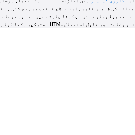
لیے
گلوری کیسینو
میں اکاؤنٹ بنانا ایک سیدھا، مرحلہ 
مسائل کی ضروری تفصیل ایک منظم ترتیب میں دی گئی ہے تا
ہے جو پہلی بار سائن اپ کرنا چاہتے ہیں اور ہر مرحلے ک
ر قابلِ استعمال HTML اسٹرکچر رکھا گیا ہے۔