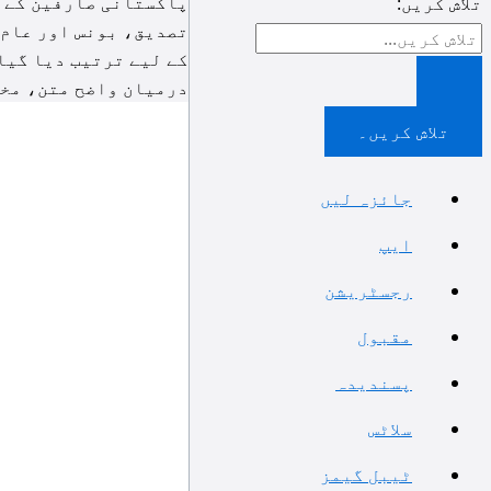
پاکستانی صارفین کے 
تلاش کریں:
تصدیق، بونس اور عام 
کے لیے ترتیب دیا گیا 
درمیان واضح متن، مختصر وضاحت او
جائزہ لیں
ایپ
رجسٹریشن
مقبول
پسندیدہ
سلاٹس
ٹیبل گیمز