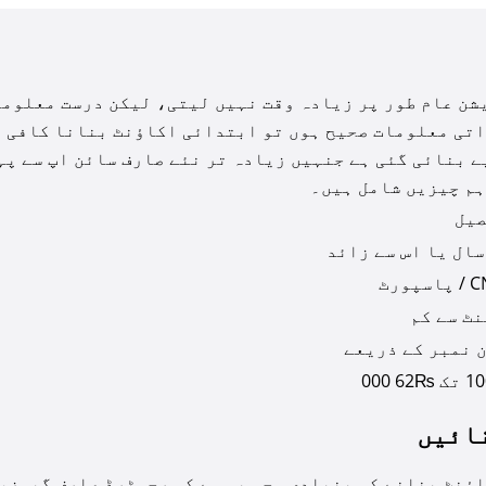
ن عام طور پر زیادہ وقت نہیں لیتی، لیکن درست معلوما
تی معلومات صحیح ہوں تو ابتدائی اکاؤنٹ بنانا کافی ت
ے بنائی گئی ہے جنہیں زیادہ تر نئے صارف سائن اپ سے پ
م چیزیں شامل ہیں۔
یل
سپورٹ
 نمبر کے ذریعے
₨62 000
ائیں
ؤنٹ بنانے کی بنیادی وجہ یہ ہے کہ رجسٹرڈ صارف گیمز،