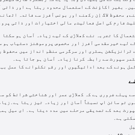
یں۔ بغیر اکاؤنٹ کے استعمال محدود رہتا ہے اور ذاتی 
ے، محفوظ لاگ اِن رکھنے اور بونس آفرز سے فائدہ اٹھانے 
لیٹ فارم کی اصل فعالیت، مالی اختیارات اور ذاتی پروم
ے لیے خیرمقدمی آفرز اور مخصوص پروموشنز دستیاب ہو س
 ٹرانزیکشن ہسٹری اور سرگرمی منظم انداز میں محفوظ ر
ٹمر سپورٹ سے رابطہ کرنا زیادہ آسان ہو جاتا ہے۔
مل ہونے کے بعد ادائیگیوں اور رقم نکلوانے کا عمل بہت
ے
ے پہلے ضروری ہے کہ کھلاڑی عمر اور شناختی شرائط کو سم
وں تو سائن اپ نسبتاً آسان اور زیادہ تیز رہتا ہے۔زیا
 CNIC یا پاسپورٹ بعد کے تصدیقی مرحلے میں مدد دیتا ہے۔ ای م
سکتی ہے۔
ل