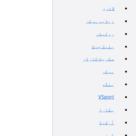
لاٹری
ویڈیو پوکر
رولیٹی
بلیک جیک
سکریچ کارڈز
پوکر
بنگو
VSport
بکارا
آرکیڈ
کینو