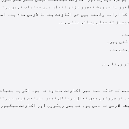
آفرز یا سپورٹ فیچرز مؤثر انداز میں دستیاب نہیں ہوتے
کا ارادہ رکھتے ہیں تو اکاؤنٹ بنانا لازمی قدم ہے۔ اسی
وشنز تک عملی رسائی ملتی ہے۔
کتی ہیں۔
ہتی ہے۔
ر رہتا ہے۔
جھ لے تاکہ بعد میں اکاؤنٹ محدود نہ ہو۔ اگر یہ بنیاد
دہ تر صورتوں میں فعال موبائل نمبر بنیادی ضرورت ہوتا
یل ہمیشہ لازمی نہ بھی ہو، تب بھی ریکوری اور اکاؤنٹ سیکیور