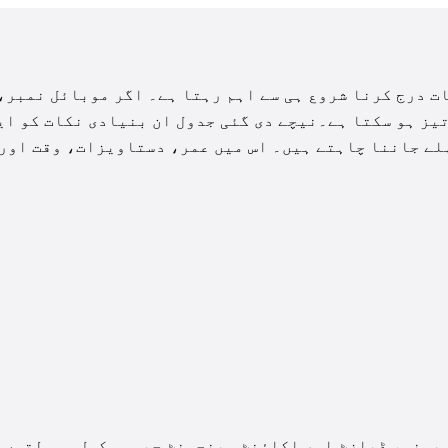
ت درج کرنا شروع ہی سے اہم رہتا ہے۔ اگر موبائل نمبر،
یز ہو سکتا ہے۔نیچے دی گئی جدول ان بنیادی نکات کو ای
ہلے جاننا چاہتے ہیں۔ اس میں عمر، دستاویزات، وقت اور
 بونس، ڈپازٹ اور اکاؤنٹ مینجمنٹ جیسی مکمل سہولتوں 