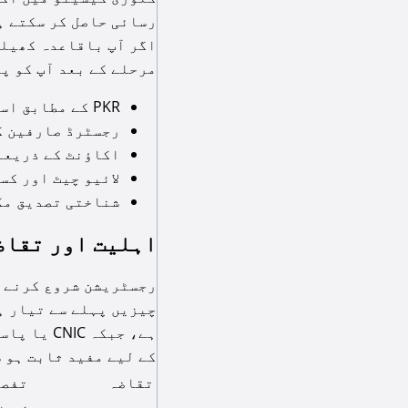
رسائی حاصل کر سکتے ہ
اگر آپ باقاعدہ کھیلن
مرحلے کے بعد آپ کو پ
PKR کے مطابق استعمال کا تجربہ نئے کھلاڑی کے لیے زیادہ آسان ہو سکتا ہے۔
رجسٹرڈ صارفین ک
اکاؤنٹ کے ذریعے
لائیو چیٹ اور کس
شناختی تصدیق مک
اہلیت اور تقاض
رجسٹریشن شروع کرنے س
چیزیں پہلے سے تیار ہ
ہے، جبکہ
کے لیے مفید ثابت ہو 
تقاضہ
تفصی